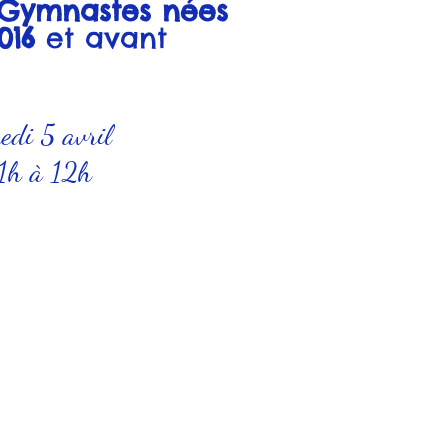
 Gymnastes nées
016
et avant
edi 5 avril
1h à 12h