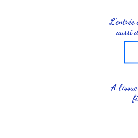
L'entrée
aussi d
A l'issue
f