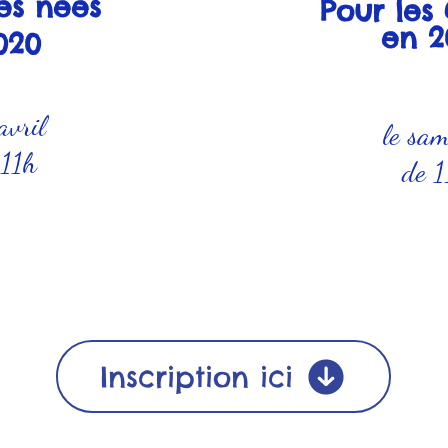
es nées
Pour les
en 2
020
avril
le sam
 11h
de 1
Inscription ici