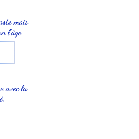
aste mais
on l'âge
e avec la
é.